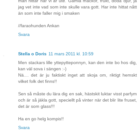
man hittar när vi är ute. Gamla mackor, frukt, döda djur, ja
jag vet inte vad som inte skulle vara gott. Har inte hittat nått
än som inte faller mig i smaken
//faraohunden Ankan
Svara
Stella o Doris
11 mars 2011 kl. 10:59
Men stackars lille yttepytteponnyn, kan den inte bo hos dig,
kan väl sova i sängen :-)
Nä.... det är ju faktiskt inget att skoja om, riktigt hemskt
vilket folk det finns!!
Sen så måste du lära dig en sak, hästskit luktar visst parfym
och är så jäkla gott, speciellt på vinter när det blir lite fruset,
det är som glass!!!
Ha en go helg kompis!!
Svara