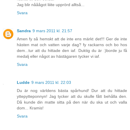
Jag blir nååågot liiite upprörd alltså...
Svara
Sandra
9 mars 2011 kl. 21:57
Amen fy så hemskt att de inte ens märkt det!!! Ger de inte
hästen mat och vatten varje dag? fy rackarns och bo hos
dem...tur att du hittade den iaf. Duktig du är :)borde ju få
medalj eller något av hästägaren tycker vi iaf.
Svara
Ludde
9 mars 2011 kl. 22:03
Du är nog världens bästa spårhund! Dur att du hittade
yttepytteponnyn! Jag tycker att du skulle fått behålla den.
Då kunde din matte sitta på den när du ska ut och valla
dom... Kramis!
Svara