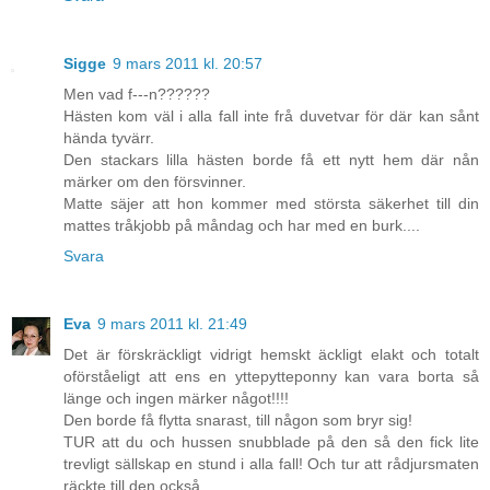
Sigge
9 mars 2011 kl. 20:57
Men vad f---n??????
Hästen kom väl i alla fall inte frå duvetvar för där kan sånt
hända tyvärr.
Den stackars lilla hästen borde få ett nytt hem där nån
märker om den försvinner.
Matte säjer att hon kommer med största säkerhet till din
mattes tråkjobb på måndag och har med en burk....
Svara
Eva
9 mars 2011 kl. 21:49
Det är förskräckligt vidrigt hemskt äckligt elakt och totalt
oförståeligt att ens en yttepytteponny kan vara borta så
länge och ingen märker något!!!!
Den borde få flytta snarast, till någon som bryr sig!
TUR att du och hussen snubblade på den så den fick lite
trevligt sällskap en stund i alla fall! Och tur att rådjursmaten
räckte till den också.