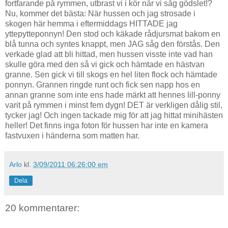
fortfarande på rymmen, utbrast vi i kör när vi såg gödslet!?
Nu, kommer det bästa: När hussen och jag strosade i
skogen här hemma i eftermiddags HITTADE jag
yttepytteponnyn! Den stod och käkade rådjursmat bakom en
blå tunna och syntes knappt, men JAG såg den förstås. Den
verkade glad att bli hittad, men hussen visste inte vad han
skulle göra med den så vi gick och hämtade en hästvan
granne. Sen gick vi till skogs en hel liten flock och hämtade
ponnyn. Grannen ringde runt och fick sen napp hos en
annan granne som inte ens hade märkt att hennes lill-ponny
varit på rymmen i minst fem dygn! DET är verkligen dålig stil,
tycker jag! Och ingen tackade mig för att jag hittat minihästen
heller! Det finns inga foton för hussen har inte en kamera
fastvuxen i händerna som matten har.
Arlo
kl.
3/09/2011 06:26:00 em
Dela
20 kommentarer: