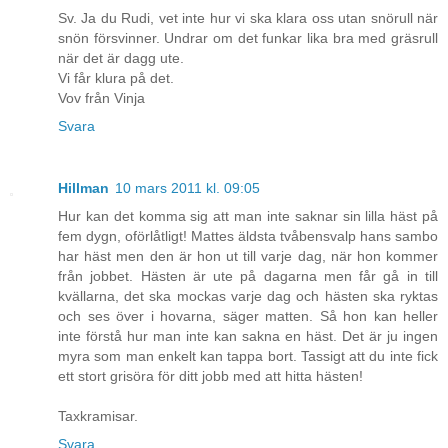
Sv. Ja du Rudi, vet inte hur vi ska klara oss utan snörull när
snön försvinner. Undrar om det funkar lika bra med gräsrull
när det är dagg ute.
Vi får klura på det.
Vov från Vinja
Svara
Hillman
10 mars 2011 kl. 09:05
Hur kan det komma sig att man inte saknar sin lilla häst på
fem dygn, oförlåtligt! Mattes äldsta tvåbensvalp hans sambo
har häst men den är hon ut till varje dag, när hon kommer
från jobbet. Hästen är ute på dagarna men får gå in till
kvällarna, det ska mockas varje dag och hästen ska ryktas
och ses över i hovarna, säger matten. Så hon kan heller
inte förstå hur man inte kan sakna en häst. Det är ju ingen
myra som man enkelt kan tappa bort. Tassigt att du inte fick
ett stort grisöra för ditt jobb med att hitta hästen!
Taxkramisar.
Svara