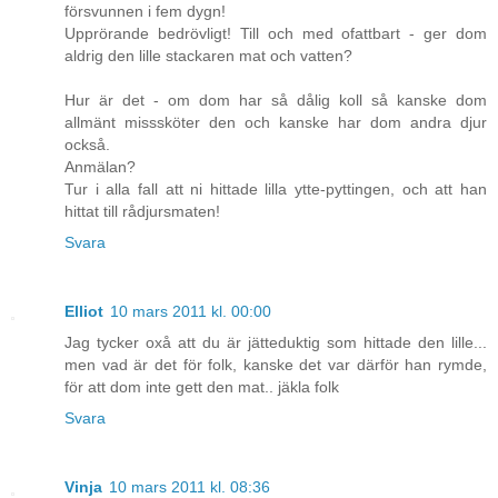
försvunnen i fem dygn!
Upprörande bedrövligt! Till och med ofattbart - ger dom
aldrig den lille stackaren mat och vatten?
Hur är det - om dom har så dålig koll så kanske dom
allmänt misssköter den och kanske har dom andra djur
också.
Anmälan?
Tur i alla fall att ni hittade lilla ytte-pyttingen, och att han
hittat till rådjursmaten!
Svara
Elliot
10 mars 2011 kl. 00:00
Jag tycker oxå att du är jätteduktig som hittade den lille...
men vad är det för folk, kanske det var därför han rymde,
för att dom inte gett den mat.. jäkla folk
Svara
Vinja
10 mars 2011 kl. 08:36