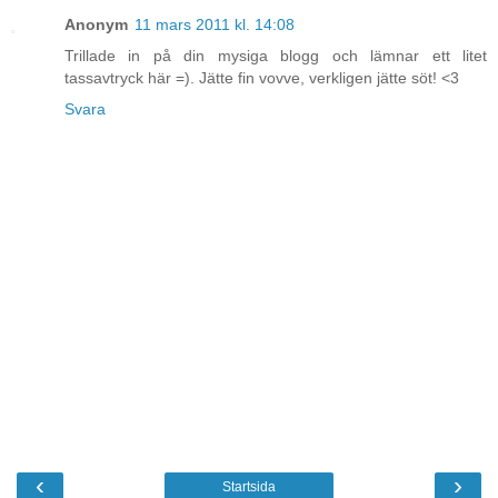
Anonym
11 mars 2011 kl. 14:08
Trillade in på din mysiga blogg och lämnar ett litet
tassavtryck här =). Jätte fin vovve, verkligen jätte söt! <3
Svara
‹
›
Startsida