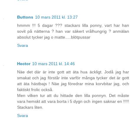
Buttons
10 mars 2011 kl. 13:27
hmmm !!! 5 dagar ??? stackars lilla ponny, vart har han
sovit på nätterna ? han var säkert vrålhungrig ? anmälan
absolut tycker jag o matte.....blötpussar
Svara
Hector
10 mars 2011 kl. 14:46
Näe det där är inte gott att äta hua äckligt. Jodå jag har
smakat och jag förstår inte varför många tycker det är gott
att äta hästbajs ! Näe jag föredrar mina korvbitar jag, och
faktiskt frolic också.
Men vilken tur att du hittade den lilla ponnyn. Det måste
vara hemskt att vara borta i 5 dygn och ingen saknar en !!!!!
Stackars liten.
Svara