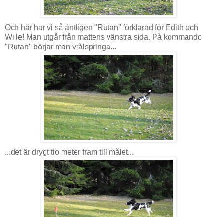
Och här har vi så äntligen "Rutan" förklarad för Edith och
Wille! Man utgår från mattens vänstra sida. På kommando
"Rutan" börjar man vrålspringa...
...det är drygt tio meter fram till målet...