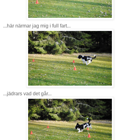
...här närmar jag mig i full fart...
...jädrars vad det går...