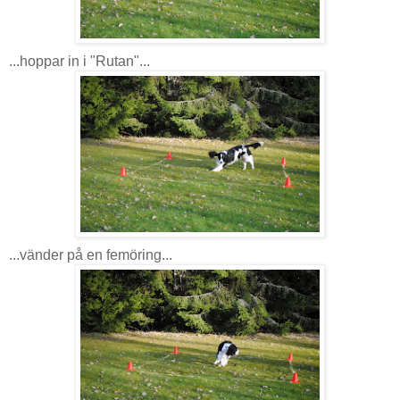
...hoppar in i "Rutan"...
...vänder på en femöring...