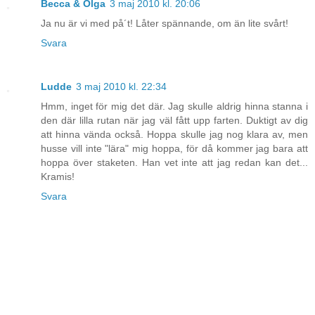
Becca & Olga
3 maj 2010 kl. 20:06
Ja nu är vi med på´t! Låter spännande, om än lite svårt!
Svara
Ludde
3 maj 2010 kl. 22:34
Hmm, inget för mig det där. Jag skulle aldrig hinna stanna i
den där lilla rutan när jag väl fått upp farten. Duktigt av dig
att hinna vända också. Hoppa skulle jag nog klara av, men
husse vill inte "lära" mig hoppa, för då kommer jag bara att
hoppa över staketen. Han vet inte att jag redan kan det...
Kramis!
Svara